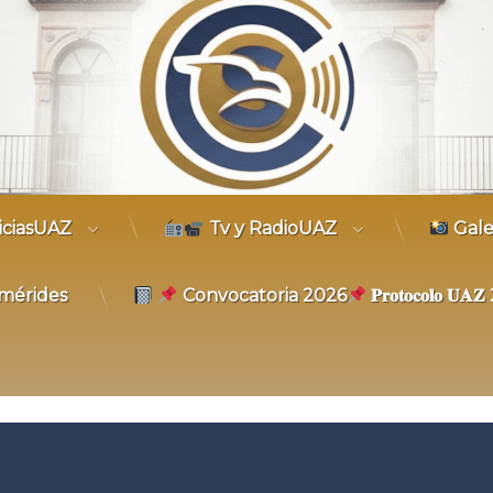
trónico
iciasUAZ
Tv y RadioUAZ
Gale
mérides
Convocatoria 2026
𝐏𝐫𝐨𝐭𝐨𝐜𝐨𝐥𝐨 𝐔