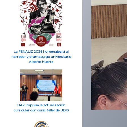
La FENALIZ 2026 homenajeará al
narrador y dramaturgo universitario
Alberto Huerta
UAZ impulsa la actualización
curricular con curso taller de UDIS