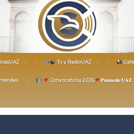
trónico
iciasUAZ
Tv y RadioUAZ
Gale
mérides
Convocatoria 2026
𝐏𝐫𝐨𝐭𝐨𝐜𝐨𝐥𝐨 𝐔