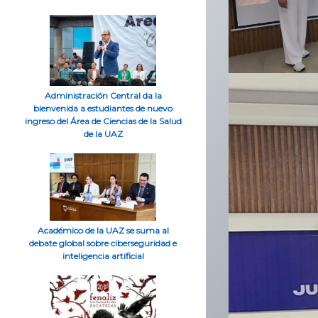
Administración Central da la
bienvenida a estudiantes de nuevo
ingreso del Área de Ciencias de la Salud
de la UAZ
Académico de la UAZ se suma al
debate global sobre ciberseguridad e
inteligencia artificial