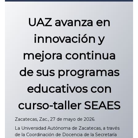
Convocatoria 2026
𝐏𝐫𝐨𝐭𝐨𝐜𝐨𝐥𝐨 𝐔𝐀𝐙 2025
UAZ avanza en
CONVOCATORIA DE INGRESO UAZ
innovación y
mejora continua
de sus programas
educativos con
curso-taller SEAES
Zacatecas, Zac., 27 de mayo de 2026.
La Universidad Autónoma de Zacatecas, a través
de la Coordinación de Docencia de la Secretaría