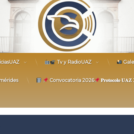
trónico
iciasUAZ
Tv y RadioUAZ
Gale
mérides
Convocatoria 2026
𝐏𝐫𝐨𝐭𝐨𝐜𝐨𝐥𝐨 𝐔
5