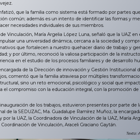
 vejez.
nfatizó, que la familia como sistema está formado por partes q
ión común; además es un intento de identificar las formas y med
sfacer necesidades individuales de sus miembros.
e Vinculación, María Argelia López Luna, señaló que la UAZ en el
mpulsar una universidad dinámica, cercana a la sociedad y compr
ativos que fortalecen a nuestro quehacer diario de trabajo y gen
ad; y por último, reconoció la valiosa participación de la instruc
iencia en el estudio de los procesos familiares y de desarrollo 
encargada de la Dirección de innovación y Gestión Instituciona
ajos, comentó que la familia atraviesa por múltiples transformaci
ructural, sino un reto emocional, psicológico y social que impac
ja el compromiso con la educación integral, con la promoción de l
nauguración de los trabajos, estuvieron presentes por parte de 
onal de la SEDUZAC, Ma. Guadalupe Ramírez Muñoz, la encargada
y por la UAZ, la Coordinadora de Vinculación de la UAZ, María Ar
 Coordinación de Vinculación, Araceli Graciano Gaytán.
Texto: 