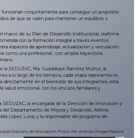
ue funcionan conjuntamente para conseguir un propósito
ios de que se valen para mantener un equilibrio o
 marco de su Plan de Desarrollo Institucional, reafirma
ometida con la formación integral a través eventos
era espacios de aprendizaje, actualización y vinculación
tora como una profesional , con amplia trayectoria
humano.
l de la SEDUZAC, Ma. Guadalupe Ramírez Muñoz, al
ones a lo largo de los tiempos, cada etapa representa no
ta directamente en el bienestar de sus integrantes, esta
a salud emocional, con los vínculos familiares y
la SEDUZAC, la encargada de la Dirección de innovación y
 del Departamento de Mejora y Desarrollo, Arlette
gelia López Luna, y la responsable del programa de
Araceli Graciano de Vinculación /Fotos: Ma. Antonia Ortega Palacios
.