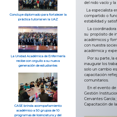
del nido vacío y la
La especialista e
Concluye diplomado para fortalecer la
compartido o func
práctica tutorial en la UAZ
estabilidad y sati
La coordinadora d
su propósito de i
académicos y form
con nuestra socied
académica y exper
La Unidad Académica de Enfermería
Por su parte, la 
recibe con orgullo a su nueva
inaugurar los trab
generación de estudiantes
solo un cambio est
capacitación refle
comunitarios.
En el evento de i
Gestión Instituci
Cervantes García; 
Capacitación de la
CASE brinda acompañamiento
académico a 50 grupos de 10
programas de licenciatura y del