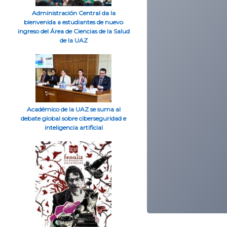
Administración Central da la
bienvenida a estudiantes de nuevo
ingreso del Área de Ciencias de la Salud
de la UAZ
Académico de la UAZ se suma al
debate global sobre ciberseguridad e
inteligencia artificial