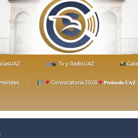
trónico
iciasUAZ
Tv y RadioUAZ
Gale
mérides
Convocatoria 2026
𝐏𝐫𝐨𝐭𝐨𝐜𝐨𝐥𝐨 𝐔
6