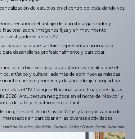
ntralización de estudios en el centro del país, dando voz
lores, reconoció el trabajo del comité organizador y
o Nacional sobre Imágenes fijas y en movimiento:
s e investigadores de la UAZ.
onsolidados, sino que también representan un impulso
para desarrollarse profesionalmente y participar
no, dio la bienvenida a los asistentes y recalcó que el
co, artístico y cultural, además de abrir nuevas miradas
 de un intercambio generoso y de aprendizaje compartido.
re ellas el “IV Coloquio Nacional sobre Imágenes fijas y
fía 2026 “Arquitectura neogótica en el norte de México” y
ntes del arte y el patrimonio cultural.
toria, Inés del Rocío Gaytán Ortiz, y la organizadora del
nteresados en participar en las diversas actividades.
: Mariana Rosales / Revisión: Pamela Girón / Fotos: Oscar Camarillo.