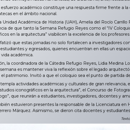
sfuerzo académico constituye una respuesta firme frente a la ce
atecas en el ámbito nacional.
 Unidad Académica de Historia (UAH), Amelia del Rocío Carrillo F
ancia de que tanto la Semana Refugio Reyes como el “IV Coloqui
icos en la arquitectura” visibilicen la excelencia de los profesore
nfatizó que estas jornadas no solo fortalecen a investigadores c
estudiantes y egresados, quienes encuentran en ellas un espacio 
 vida académica.
, la coordinadora de la Cátedra Refugio Reyes, Lidia Medina Loza
semana es mantener viva la reflexión sobre el legado arquitectóni
el patrimonio. Invitó a que el coloquio sea el punto de partida
mpla actividades académicas y culturales de gran relevancia, ent
tudios iconográficos en la arquitectura”, el Concurso de Fotogra
álogo”, que reunirán a estudiantes, investigadores, docentes y ama
én estuvieron presentes la responsable de la Licenciatura en His
errero Márquez. Asimismo, se dieron cita docentes y estudiantes i
Texto