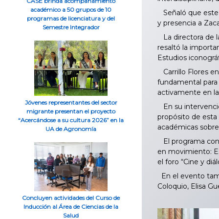
CASE brinda acompañamiento
académico a 50 grupos de 10
Señaló que este e
programas de licenciatura y del
y presencia a Zac
Semestre Integrador
La directora de la
resaltó la import
Estudios iconográf
Carrillo Flores e
fundamental para 
activamente en la
Jóvenes representantes del sector
En su intervención
migrante presentan el proyecto
propósito de esta 
“Acercándose a su cultura 2026” en la
académicas sobre 
UA de Agronomía
El programa conte
en movimiento: Es
el foro “Cine y di
En el evento tambi
Coloquio, Elisa Gu
Concluyen actividades del Curso de
Inducción al Área de Ciencias de la
Salud