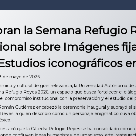
ran la Semana Refugio Re
ional sobre Imágenes fij
Estudios iconográficos en
18 de mayo de 2026.
mico y cultural de gran relevancia, la Universidad Autónoma de 
 Refugio Reyes 2026, un espacio que busca fortalecer el diálogo y 
el compromiso institucional con la preservación y el estudio del pa
omán Gutiérrez encabezó la ceremonia inaugural y subrayó el sig
 Reyes, a quien describió como un personaje enigmático cuya obr
éxico.
stacó que la Cátedra Refugio Reyes se ha consolidado como un
, donde confluyen ideas humanistas, de urbanismo, arte, restaurac