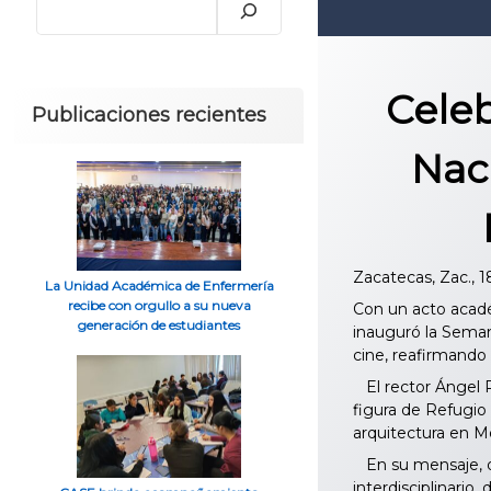
Celeb
Publicaciones recientes
Nac
Zacatecas, Zac., 
La Unidad Académica de Enfermería
recibe con orgullo a su nueva
Con un acto acadé
generación de estudiantes
inauguró la Semana
cine, reafirmando 
El rector Ángel R
figura de Refugio
arquitectura en M
En su mensaje, de
interdisciplinario