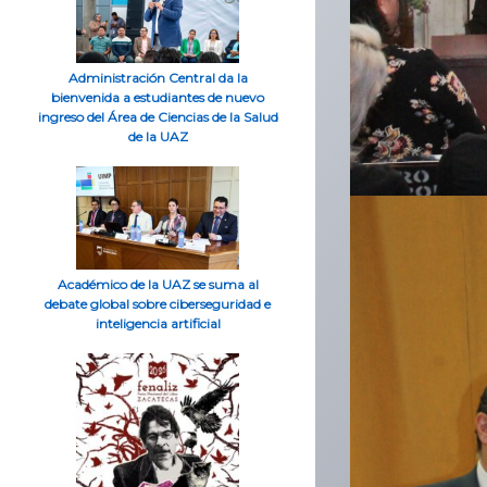
Administración Central da la
bienvenida a estudiantes de nuevo
ingreso del Área de Ciencias de la Salud
de la UAZ
Académico de la UAZ se suma al
debate global sobre ciberseguridad e
inteligencia artificial