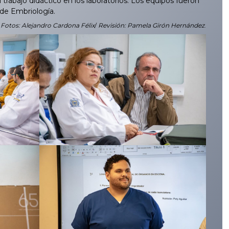
trabajo didáctico en los laboratorios. Los equipos fueron
 de Embriología.
/
Fotos: Alejandro Cardona Félix
/
Revisión: Pamela Girón Hernández
.