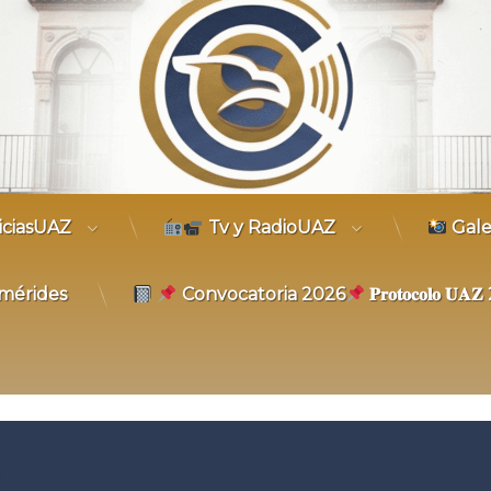
trónico
iciasUAZ
Tv y RadioUAZ
Gale
mérides
Convocatoria 2026
𝐏𝐫𝐨𝐭𝐨𝐜𝐨𝐥𝐨 𝐔