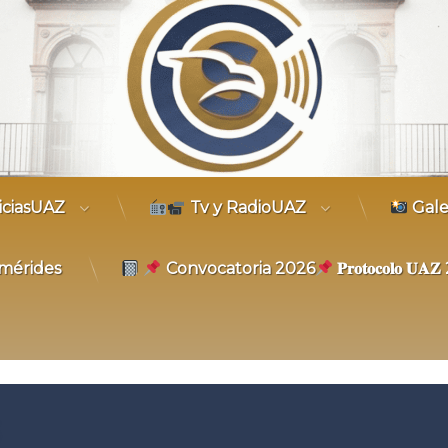
trónico
iciasUAZ
Tv y RadioUAZ
Gale
mérides
Convocatoria 2026
𝐏𝐫𝐨𝐭𝐨𝐜𝐨𝐥𝐨 𝐔