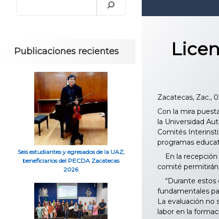
Licen
Publicaciones recientes
Zacatecas, Zac., 0
Con la mira puest
la Universidad Au
Comités Interinsti
programas educat
Seis estudiantes y egresados de la UAZ,
En la recepción a
beneficiarios del PECDA Zacatecas
comité permitirán
2026
“Durante estos dí
fundamentales par
La evaluación no 
labor en la formac