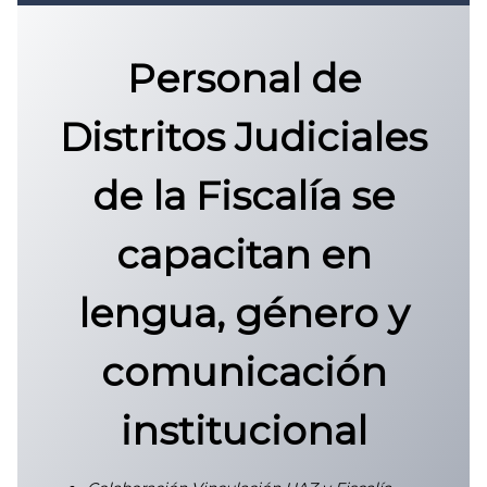
Convocatoria 2026
𝐏𝐫𝐨𝐭𝐨𝐜𝐨𝐥𝐨 𝐔𝐀𝐙 2025
Personal de
CONVOCATORIA DE INGRESO UAZ
Distritos Judiciales
de la
Fiscalía se
capacitan en
lengua, género y
comunicación
institucional