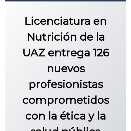
Convocatoria 2026
𝐏𝐫𝐨𝐭𝐨𝐜𝐨𝐥𝐨 𝐔𝐀𝐙 2025
Licenciatura en
CONVOCATORIA DE INGRESO UAZ
Nutrición de la
UAZ entrega 126
nuevos
profesionistas
comprometidos
con la ética y la