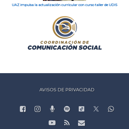
UAZ impulsa la actualización curricular con curso taller de UDIS
AVISOS DE PRIVACIDAD
Facebook
Instagram
Podcast
Spotify
What
TikTok
X.com
YouTube
RSS
Correo electr