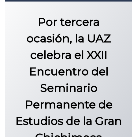
Convocatoria 2026
𝐏𝐫𝐨𝐭𝐨𝐜𝐨𝐥𝐨 𝐔𝐀𝐙 2025
Por tercera
CONVOCATORIA DE INGRESO UAZ
ocasión, la UAZ
celebra el XXII
Encuentro del
Seminario
Permanente de
Estudios de la Gran