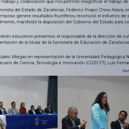
e trabajo y colaboración que nos permite resignificar el trabajo de 
onista del Estado de Zacatecas, Federico Priapo Chew Araiza, en
imposio genere resultados fructíferos, reconoció el esfuerzo de
almente, manifestó la disposición del Gobierno del Estado para col
ién estuvieron presentes: el responsable de la dirección de cul
entación de la titular de la Secretaría de Educación de Zacatecas
e
ales Villegas en representación de la Universidad Pedagógica Na
ecano de Ciencia, Tecnología e Innovación (COZCYT), Luis Ferna
Text