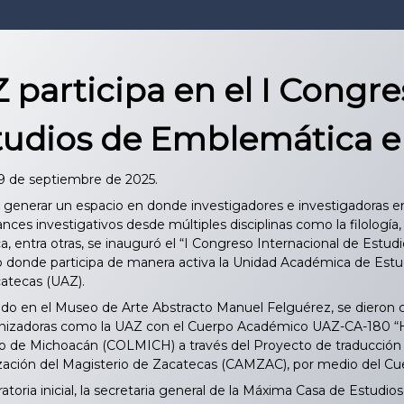
 participa en el I Congre
tudios de Emblemática 
29 de septiembre de 2025.
e generar un espacio en donde investigadores e investigadoras 
ces investigativos desde múltiples disciplinas como la filología, l
rica, entra otras, se inauguró el “I Congreso Internacional de E
o donde participa de manera activa la Unidad Académica de Est
tecas (UAZ).
do en el Museo de Arte Abstracto Manuel Felguérez, se dieron c
nizadoras como la UAZ con el Cuerpo Académico UAZ-CA-180 “Histor
io de Michoacán (COLMICH) a través del Proyecto de traducción y 
ización del Magisterio de Zacatecas (CAMZAC), por medio del
atoria inicial, la secretaria general de la Máxima Casa de Estudi