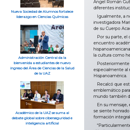
Ángel Román Gutié
diferentes institu
Nueva Sociedad de Alumnos fortalece
Igualmente, a nom
liderazgo en Ciencias Químicas
investigadora Marí
de su Cuerpo Ac
Por su parte, el 
encuentro académi
hispanoamericana. 
la cultura como h
Administración Central da la
bienvenida a estudiantes de nuevo
Posteriormente el
ingreso del Área de Ciencias de la Salud
especialmente al 
de la UAZ
Hispanoamérica.
Recalcó que este 
emblemático para e
mundo también de 
En su mensaje, el
se siente honrado
Académico de la UAZ se suma al
formación integral
debate global sobre ciberseguridad e
inteligencia artificial
“Particularmente 