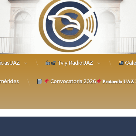
trónico
iciasUAZ
Tv y RadioUAZ
Gale
mérides
Convocatoria 2026
𝐏𝐫𝐨𝐭𝐨𝐜𝐨𝐥𝐨 𝐔