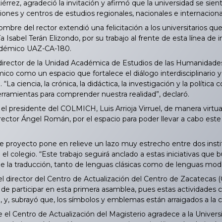
rrez, agradeció la invitación y afirmó que la universidad se sie
ciones y centros de estudios regionales, nacionales e internaciona
bre del rector extendió una felicitación a los universitarios q
a Isabel Terán Elizondo, por su trabajo al frente de esta línea de i
adémico UAZ-CA-180.
director de la Unidad Académica de Estudios de las Humanidades 
co como un espacio que fortalece el diálogo interdisciplinario y
“La ciencia, la crónica, la didáctica, la investigación y la políti
erramientas para comprender nuestra realidad”, declaró.
 presidente del COLMICH, Luis Arrioja Virruel, de manera virtual
rector Ángel Román, por el espacio para poder llevar a cabo es
proyecto pone en relieve un lazo muy estrecho entre dos institu
l colegio. “Este trabajo seguirá anclado a estas iniciativas que
la traducción, tanto de lenguas clásicas como de lenguas mod
 director del Centro de Actualización del Centro de Zacatecas
 de participar en esta primera asamblea, pues estas actividades 
, y, subrayó que, los símbolos y emblemas están arraigados a la cu
el Centro de Actualización del Magisterio agradece a la Unive