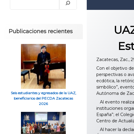
UAZ
Publicaciones recientes
Es
Zacatecas, Zac., 
Con el objetivo d
perspectivas o avan
ecdótica, la retó
simbólico”, event
Autónoma de Zaca
Seis estudiantes y egresados de la UAZ,
beneficiarios del PECDA Zacatecas
Al evento realiza
2026
instituciones orga
España”; el Coleg
Centro de Actual
Al hacer la declar