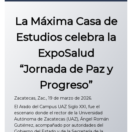
Convocatoria 2026
𝐏𝐫𝐨𝐭𝐨𝐜𝐨𝐥𝐨 𝐔𝐀𝐙 2025
La Máxima Casa de
CONVOCATORIA DE INGRESO UAZ
Estudios celebra la
ExpoSalud
“Jornada de Paz y
Progreso”
Zacatecas, Zac., 19 de marzo de 2026.
El Arado del Campus UAZ Siglo XXI, fue el
escenario donde el rector de la Universidad
Autónoma de Zacatecas (UAZ), Ángel Román
Gutiérrez, acompañado por autoridades del
Gobierno del Estado y de la Secretaría de la