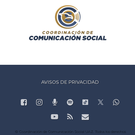
AVISOS DE PRIVACIDAD
Facebook
Instagram
Podcast
Spotify
What
TikTok
X.com
YouTube
RSS
Correo electr
© Coordinación de Comunicación Social UAZ. Todos los derechos