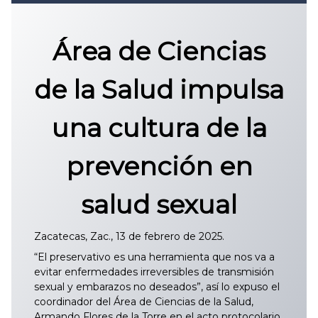
Convocatoria 2026
𝐏𝐫𝐨𝐭𝐨𝐜𝐨𝐥𝐨 𝐔𝐀𝐙 2025
Área de Ciencias
CONVOCATORIA DE INGRESO UAZ
de la Salud impulsa
una cultura de la
prevención en
salud sexual
Zacatecas, Zac., 13 de febrero de 2025.
“El preservativo es una herramienta que nos va a
evitar enfermedades irreversibles de transmisión
sexual y embarazos no deseados”, así lo expuso el
coordinador del Área de Ciencias de la Salud,
Armando Flores de la Torre en el acto protocolario