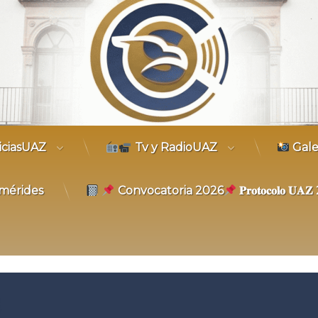
trónico
iciasUAZ
Tv y RadioUAZ
Gale
mérides
Convocatoria 2026
𝐏𝐫𝐨𝐭𝐨𝐜𝐨𝐥𝐨 𝐔