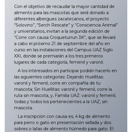
Con el objetivo de recaudar la mayor cantidad de
017/2025
116/2025
215/2025
314/2025
413/2025
512/2025
611/2025
710/2025
809/2025
016/2026
115/2026
214/2026
313/2026
412/2026
511/2026
610/2026
Vol. 2, No. 16, Junio 2025
alimento para las mascotas que será donado a
diferentes albergues zacatecanos, el proyecto
018/2025
117/2025
216/2025
315/2025
414/2025
513/2025
612/2025
711/2025
810/2025
017/2026
116/2026
215/2026
314/2026
413/2026
512/2026
611/2026
“Solovino”, “Serch Rescate” y “Consciencia Animal”
Vol. 2, No. 15, Abril-Mayo 2025
y universitarios, invitan a la segunda edición de
“Corre con causa Croqueturrun 3K”, que se llevará
019/2025
118/2025
217/2025
316/2025
415/2025
514/2025
613/2025
712/2025
811/2025
018/2026
117/2026
216/2026
315/2026
414/2026
513/2026
612/2026
Vol. 2, No. 14, Marzo-Abril 2025
a cabo el próximo 21 de septiembre del año en
curso en las instalaciones del Campus UAZ Siglo
020/2025
119/2025
218/2025
317/2025
416/2025
515/2025
614/2025
713/2025
812/2025
019/2026
118/2026
217/2026
316/2026
415/2026
514/2026
613/2026
Vol. 2, No. 13, Febrero 2025
XXI, donde se premiarán a los tres primeros
lugares de cada categoría, femenil y varonil.
021/2025
120/2025
219/2025
318/2025
417/2025
516/2025
615/2025
714/2025
813/2025
020/2026
119/2026
218/2026
317/2026
416/2026
515/2026
614/2026
Vol. I. No. 12, Diciembre 2024
A los interesados en participar podrán hacerlo en
las siguientes categorías: Dejando Huellitas:
022/2025
121/2025
220/2025
319/2025
418/2025
517/2025
616/2025
715/2025
814/2025
021/2026
120/2026
219/2026
318/2026
417/2026
516/2026
615/2026
Vol. I, No. 11, Noviembre 2024
varonil y femenil, corre en compañía de tu
mascota; Sin Huellitas: varonil y femenil, corre la
ruta sin mascota, y, Familia UAZ: varonil y femenil,
023/2025
122/2025
221/2025
320/2025
419/2025
518/2025
617/2025
716/2025
815/2025
022/2026
121/2026
220/2026
319/2026
418/2026
517/2026
616/2026
Vol. I, No. 10, Octubre 2024
todas y todos los pertenecientes a la UAZ, sin
mascota.
024/2025
123/2025
222/2025
321/2025
420/2025
519/2025
618/2025
717/2025
816/2025
023/2026
122/2026
221/2026
320/2026
419/2026
518/2026
617/2026
Vol. I, No. 9, Septiembre 2024
La inscripción con causa es, 4 kg de alimento
para perro o gato en presentación sellada y dos
025/2025
124/2025
223/2025
322/2025
421/2025
520/2025
619/2025
718/2025
817/2025
024/2026
123/2026
222/2026
321/2026
420/2026
519/2026
618/2026
Vol. I, No. 8, Agosto 2024
sobres o latas de alimento húmedo para gato. El