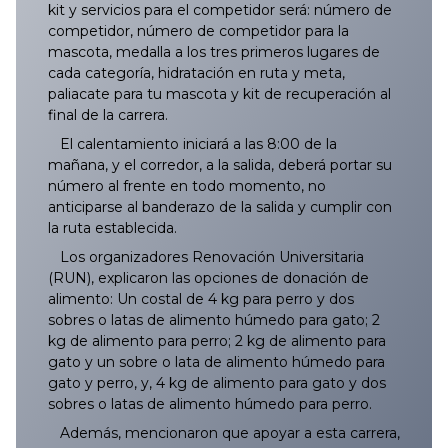
kit y servicios para el competidor será: número de
026/2025
125/2025
224/2025
323/2025
422/2025
521/2025
620/2025
719/2025
818/2025
025/2026
124/2026
223/2026
322/2026
421/2026
520/2026
619/2026
Vol. I, No. 7, Julio 2024
competidor, número de competidor para la
mascota, medalla a los tres primeros lugares de
027/2025
126/2025
225/2025
324/2025
423/2025
522/2025
621/2025
720/2025
819/2025
026/2026
125/2026
224/2026
323/2026
422/2026
521/2026
620/2026
Vol. I, No. 6, Junio 2024
cada categoría, hidratación en ruta y meta,
paliacate para tu mascota y kit de recuperación al
final de la carrera.
028/2025
127/2025
226/2025
325/2025
424/2025
523/2025
622/2025
721/2025
820/2025
027/2026
126/2026
225/2026
324/2026
423/2026
522/2026
621/2026
Vol. I, No. 5, Mayo 2024
El calentamiento iniciará a las 8:00 de la
029/2025
128/2025
227/2025
326/2025
425/2025
524/2025
623/2025
722/2025
821/2025
028/2026
127/2026
226/2026
325/2026
424/2026
523/2026
622/2026
mañana, y el corredor, a la salida, deberá portar su
Vol. I, No. 4, Abril 2024
número al frente en todo momento, no
anticiparse al banderazo de la salida y cumplir con
030/2025
129/2025
228/2025
327/2025
426/2025
525/2025
624/2025
723/2025
822/2025
029/2026
128/2026
227/2026
326/2026
425/2026
524/2026
623/2026
Vol. I, No. 3, Marzo 2024
la ruta establecida.
Los organizadores Renovación Universitaria
031/2025
130/2025
229/2025
328/2025
427/2025
526/2025
625/2025
724/2025
823/2025
030/2026
129/2026
228/2026
327/2026
426/2026
525/2026
624/2026
Vol I, No. 2, Marzo 2024
(RUN), explicaron las opciones de donación de
alimento: Un costal de 4 kg para perro y dos
032/2025
131/2025
230/2025
329/2025
428/2025
527/2025
626/2025
725/2025
824/2025
031/2026
130/2026
229/2026
328/2026
427/2026
526/2026
625/2026
Vol. I, No. 1 Febrero 2024
sobres o latas de alimento húmedo para gato; 2
kg de alimento para perro; 2 kg de alimento para
033/2025
132/2025
231/2025
330/2025
429/2025
528/2025
627/2025
726/2025
825/2025
032/2026
131/2026
230/2026
329/2026
428/2026
527/2026
626/2026
gato y un sobre o lata de alimento húmedo para
gato y perro, y, 4 kg de alimento para gato y dos
sobres o latas de alimento húmedo para perro.
034/2025
133/2025
232/2025
331/2025
430/2025
528A/2025
628/2025
727/2025
826/2025
033/2026
132/2026
231/2026
330/2026
429/2026
528/2026
627/2026
Además, mencionaron que apoyar a esta carrera,