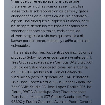
035/2025
134/2025
233/2025
332/2025
431/2025
529/2025
629/2025
728/2025
827/2025
034/2026
133/2026
232/2026
331/2026
430/2026
529/2026
628/2026
“más que correr es abrazar una causa que
tristemente muchas ocasiones se invisibiliza,
sobre todo la sobrepoblación de perros y gatos
036/2025
135/2025
234/2025
333/2025
432/2025
530/2025
630/2025
729/2025
828/2025
035/2026
134/2026
233/2026
332/2026
431/2026
530/2026
629/2026
abandonados en nuestras calles”, sin embargo -
dijeron-, los albergues cumplen su función, pero
037/2025
136/2025
235/2025
334/2025
433/2025
531/2025
631/2025
730/2025
829/2025
036/2026
135/2026
234/2026
333/2026
432/2026
531/2026
630/2026
no siempre tienen los recursos necesarios para
sostener a tantos animales, cada costal de
038/2025
137/2025
236/2025
335/2025
434/2025
532/2025
632/2025
731/2025
830/2025
037/2026
136/2026
235/2026
334/2026
433/2026
532/2026
631/2026
alimento significa alivio para quienes día a día
luchan por dar techo, cuidado y cariño a los más
vulnerables.
039/2025
138/2025
237/2025
336/2025
435/2025
533/2025
633/2025
732/2025
831/2025
038/2026
137/2026
236/2026
335/2026
434/2026
533/2026
633/2026
Para más informes, los centros de inscripción de
040/2025
139/2025
238/2025
337/2025
436/2025
534/2025
634/2025
733/2025
832/2025
039/2026
138/2026
237/2026
336/2026
435/2026
534/2026
632/2026
proyecto Solovino, se encuentra en Vinateros # 1,
Tres Cruces Zacatecas; en Campus UAZ Siglo XXI:
Edificio de Salud Pública (oficinas), en el Edificio
041/2025
140/2025
239/2025
338/2025
437/2025
535/2025
635/2025
734/2025
833/2025
040/2026
139/2026
238/2026
337/2026
436/2026
535/2026
634/2026
de LICUFIDE (cubículo 10); en el Edificio de
Vinculación (archivo general); en KIA Bernárdez:
042/2025
141/2025
240/2025
339/2025
438/2025
536/2025
636/2025
735/2025
834/2025
041/2026
140/2026
239/2026
338/2026
437/2026
536/2026
635/2026
Blvd. José López Portillo 216, la Florida Guadalupe,
Zac 98618; Studio 28: José López Portillo 603, las
043/2025
142/2025
241/2025
340/2025
439/2025
537/2025
637/2025
736/2025
835/2025
042/2026
141/2026
240/2026
339/2026
438/2026
538/2026
636/2026
Flores, 98618 Guadalupe, Zac; Plaza Mariposa:
Francisco I. Madero #37 Centro Guadalupe, Zac
98600 y Fusión Gourmet: Avenida Pedro Coronel
044/2025
143/2025
242/2025
341/2025
440/2025
538/2025
638/2025
737/2025
836/2025
043/2026
142/2026
241/2026
340/2026
439/2026
539/2026
637/2026