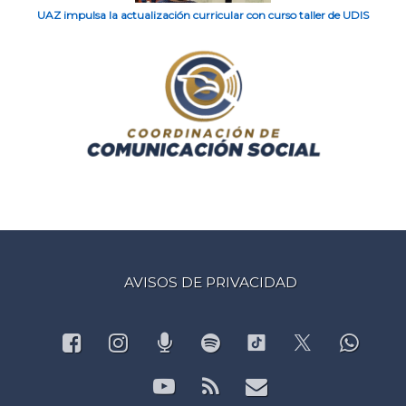
UAZ impulsa la actualización curricular con curso taller de UDIS
AVISOS DE PRIVACIDAD
Facebook
Instagram
Podcast
Spotify
What
TikTok
X.com
YouTube
RSS
Correo electr