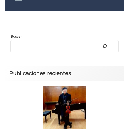
Convocatoria 2026
𝐏𝐫𝐨𝐭𝐨𝐜𝐨𝐥𝐨 𝐔𝐀𝐙 2025
CONVOCATORIA DE INGRESO UAZ
Buscar
Publicaciones recientes