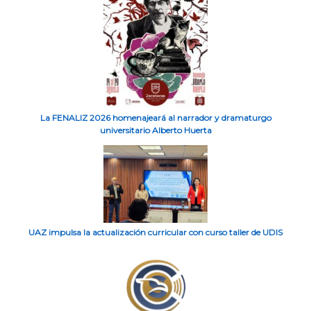
La FENALIZ 2026 homenajeará al narrador y dramaturgo
universitario Alberto Huerta
UAZ impulsa la actualización curricular con curso taller de UDIS