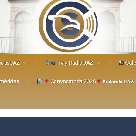
trónico
iciasUAZ
Tv y RadioUAZ
Gale
mérides
Convocatoria 2026
𝐏𝐫𝐨𝐭𝐨𝐜𝐨𝐥𝐨 𝐔
6