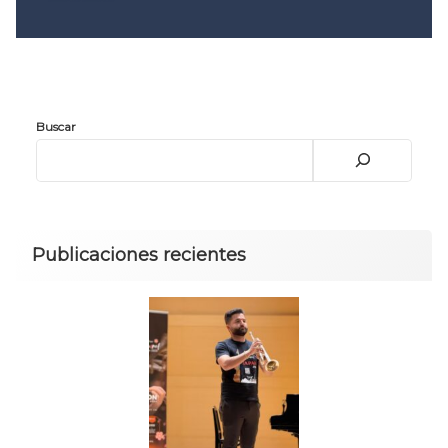
Convocatoria 2026
𝐏𝐫𝐨𝐭𝐨𝐜𝐨𝐥𝐨 𝐔𝐀𝐙 2025
CONVOCATORIA DE INGRESO UAZ
Buscar
Publicaciones recientes