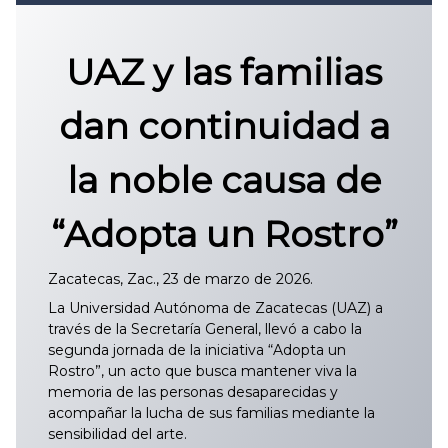
Convocatoria 2026
𝐏𝐫𝐨𝐭𝐨𝐜𝐨𝐥𝐨 𝐔𝐀𝐙 2025
UAZ y las familias
CONVOCATORIA DE INGRESO UAZ
dan continuidad a
la noble causa de
“Adopta un Rostro”
Zacatecas, Zac., 23 de marzo de 2026.
La Universidad Autónoma de Zacatecas (UAZ) a
través de la Secretaría General, llevó a cabo la
segunda jornada de la iniciativa “Adopta un
Rostro”, un acto que busca mantener viva la
memoria de las personas desaparecidas y
acompañar la lucha de sus familias mediante la
sensibilidad del arte.