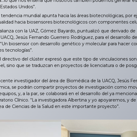
lo que nos enseña que nosotros también podemos generar este t
Estados Unidos”.
ndencia mundial apunta hacia las áreas biotecnológicas, por e
ualidad hacia biosensores biotecnológicos con componentes celul
lianza con la UAZ, Gómez Bayardo, puntualizó que derivado de e
a UACQ, Jesús Fernando Guerrero Rodríguez, para el desarrollo 
 “Un biosensor con desarrollo genético y molecular para hacer
es tecnologías”.
l directivo del clúster expresó que este tipo de vinculaciones so
l, sino que se traduzcan en proyectos de licenciatura o de posg
cente investigador del área de Biomédica de la UACQ, Jesús Fern
ica, se podrán compartir proyectos de investigación como movilid
equipos, y, a la par, se colaborará en el desarrollo del ya menc
ratorio Clínico. “La investigadora Albertina y yo apoyaremos, y 
ea de Ciencias de la Salud en este importante proyecto”.