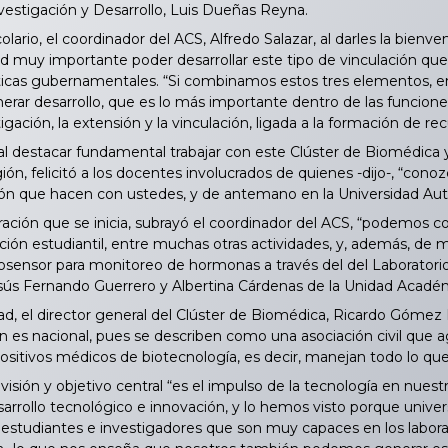
vestigación y Desarrollo, Luis Dueñas Reyna.
lario, el coordinador del ACS, Alfredo Salazar, al darles la bienve
d muy importante poder desarrollar este tipo de vinculación que
líticas gubernamentales. “Si combinamos estos tres elementos, en 
ar desarrollo, que es lo más importante dentro de las funciones
tigación, la extensión y la vinculación, ligada a la formación de 
l destacar fundamental trabajar con este Clúster de Biomédica 
egión, felicitó a los docentes involucrados de quienes -dijo-, “co
ión que hacen con ustedes, y de antemano en la Universidad A
ción que se inicia, subrayó el coordinador del ACS, “podemos com
ción estudiantil, entre muchas otras actividades, y, además, de 
osensor para monitoreo de hormonas a través del del Laboratorio
sús Fernando Guerrero y Albertina Cárdenas de la Unidad Académ
, el director general del Clúster de Biomédica, Ricardo Gómez 
ión es nacional, pues se describen como una asociación civil que
sitivos médicos de biotecnología, es decir, manejan todo lo que 
sión y objetivo central “es el impulso de la tecnología en nue
sarrollo tecnológico e innovación, y lo hemos visto porque univ
s estudiantes e investigadores que son muy capaces en los labora