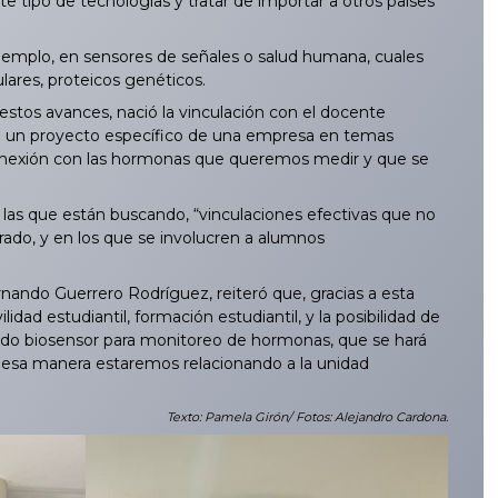
ipo de tecnologías y tratar de importar a otros países
jemplo, en sensores de señales o salud humana, cuales
ares, proteicos genéticos.
stos avances, nació la vinculación con el docente
de un proyecto específico de una empresa en temas
 conexión con las hormonas que queremos medir y que se
n las que están buscando, “vinculaciones efectivas que no
rado, y en los que se involucren a alumnos
ando Guerrero Rodríguez, reiteró que, gracias a esta
ad estudiantil, formación estudiantil, y la posibilidad de
ionado biosensor para monitoreo de hormonas, que se hará
de esa manera estaremos relacionando a la unidad
Texto: Pamela Girón/ Fotos: Alejandro Cardona.