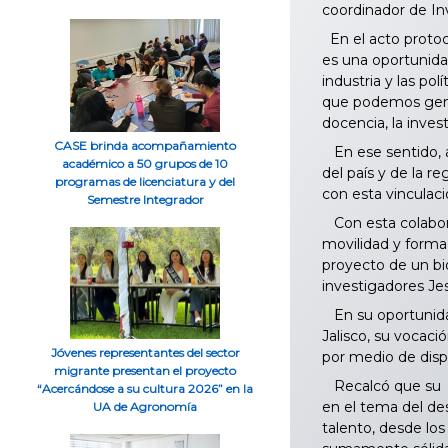
coordinador de In
En el acto protoco
es una oportunida
industria y las po
que podemos gener
docencia, la inves
CASE brinda acompañamiento
En ese sentido, a
académico a 50 grupos de 10
del país y de la r
programas de licenciatura y del
con esta vinculac
Semestre Integrador
Con esta colabora
movilidad y forma
proyecto de un bi
investigadores Je
En su oportunidad
Jalisco, su vocac
Jóvenes representantes del sector
por medio de dispo
migrante presentan el proyecto
Recalcó que su vi
“Acercándose a su cultura 2026” en la
en el tema del de
UA de Agronomía
talento, desde lo