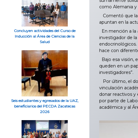
sumamente sólida…
como Alemania y 
Comentó que la te
apuntan en la act
En mención a la a
Concluyen actividades del Curso de
Inducción al Área de Ciencias de la
investigador de l
Salud
endocrinológicos.
hace con diferent
Bajo esa visión, e
queden en un pape
investigadores”.
Por último, el do
vinculación académ
donar reactivos y 
por parte de Labo
Seis estudiantes y egresados de la UAZ,
beneficiarios del PECDA Zacatecas
académica y al Ár
2026