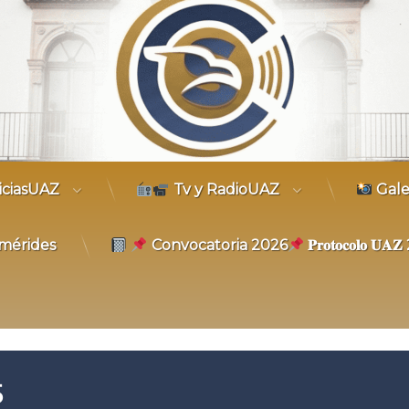
trónico
iciasUAZ
Tv y RadioUAZ
Gale
mérides
Convocatoria 2026
𝐏𝐫𝐨𝐭𝐨𝐜𝐨𝐥𝐨 𝐔
5