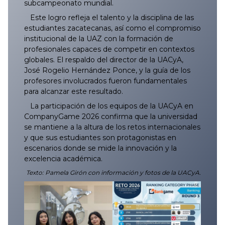
subcampeonato mundial.
Este logro refleja el talento y la disciplina de las
estudiantes zacatecanas, así como el compromiso
institucional de la UAZ con la formación de
profesionales capaces de competir en contextos
globales. El respaldo del director de la UACyA,
José Rogelio Hernández Ponce, y la guía de los
profesores involucrados fueron fundamentales
para alcanzar este resultado.
La participación de los equipos de la UACyA en
CompanyGame 2026 confirma que la universidad
se mantiene a la altura de los retos internacionales
y que sus estudiantes son protagonistas en
escenarios donde se mide la innovación y la
excelencia académica.
Texto: Pamela Girón con información y fotos de la UACyA.