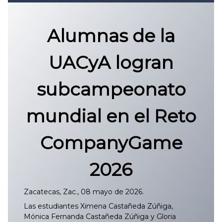
Convocatoria 2026
𝐏𝐫𝐨𝐭𝐨𝐜𝐨𝐥𝐨 𝐔𝐀𝐙 2025
Alumnas de la
CONVOCATORIA DE INGRESO UAZ
UACyA logran
subcampeonato
mundial en el Reto
CompanyGame
2026
Zacatecas, Zac., 08 mayo de 2026.
Las estudiantes Ximena Castañeda Zúñiga,
Mónica Fernanda Castañeda Zúñiga y Gloria