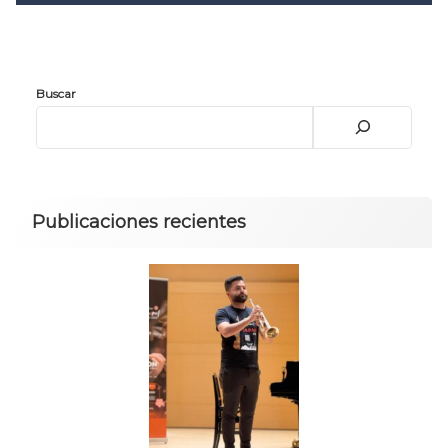
Convocatoria 2026
𝐏𝐫𝐨𝐭𝐨𝐜𝐨𝐥𝐨 𝐔𝐀𝐙 2025
CONVOCATORIA DE INGRESO UAZ
Buscar
Publicaciones recientes