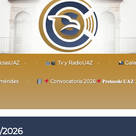
trónico
iciasUAZ
Tv y RadioUAZ
Gale
mérides
Convocatoria 2026
𝐏𝐫𝐨𝐭𝐨𝐜𝐨𝐥𝐨 𝐔
/2026