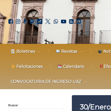
Facebook
Instagram
Podcast
Spotify
TikTok
X.com
WhatsApp
YouTube
RSS
Correo elec
Boletines
Revistas
Not
Felicitaciones
Calendario
Efe
CONVOCATORIA DE INGRESO UAZ
30/Enero
Buscar