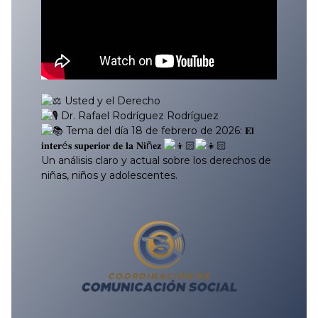
Usted y el Derecho
Dr. Rafael Rodríguez Rodríguez
Tema del día 18 de febrero de 2026: 𝐄𝐥
𝐢𝐧𝐭𝐞𝐫é𝐬 𝐬𝐮𝐩𝐞𝐫𝐢𝐨𝐫 𝐝𝐞 𝐥𝐚 𝐍𝐢ñ𝐞𝐳
Un análisis claro y actual sobre los derechos de
niñas, niños y adolescentes.